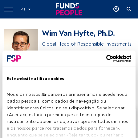
PT
Wim Van Hyfte, Ph.D.
Global Head of Responsible Investments
Candriam
Este website utiliza cookies
Partilhar:
Nós e os nossos 
45
 parceiros armazenamos e acedemos a 
dados pessoais, como dados de navegação ou 
identificadores únicos, no seu dispositivo. Se selecionar 
Este é um artigo exclusivo para os utilizadores registados
«Aceitar», estará a permitir que as tecnologias de 
da FundsPeople. Se já estiver registado, aceda através do
rastreamento apoiem os objetivos apresentados em «nós 
botão Login. Se ainda não tem conta, convidamo-lo a
e os nossos parceiros tratamos dados para fornecer», 
registar-se e a desfrutar de todo o universo que a
enquanto que se selecionar «Rejeitar tudo» ou retirar o 