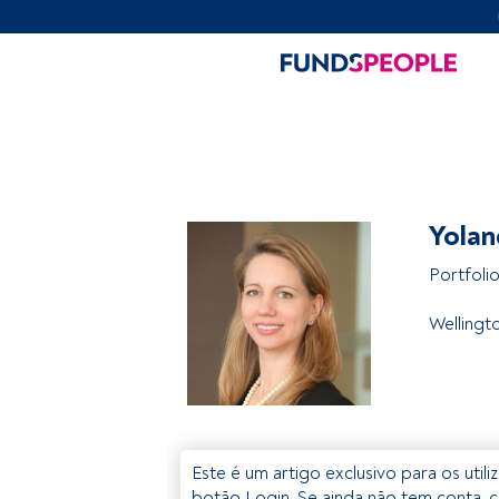
Yolan
Portfoli
Welling
Este é um artigo exclusivo para os util
botão Login. Se ainda não tem conta, c