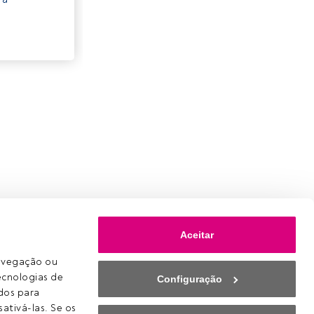
Aceitar
avegação ou 
ecnologias de 
Configuração
os para 
ativá-las. Se os 