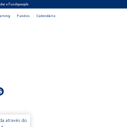
der a Fundspeople
arning
Fundos
Calendário
eda através do
 a