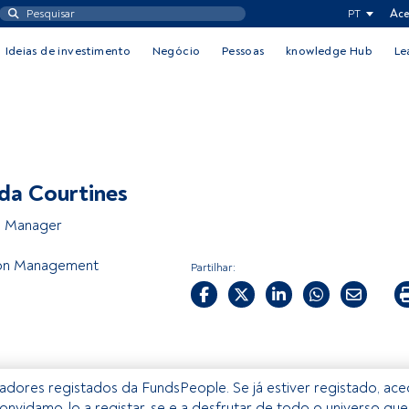
PT
Ace
Ideias de investimento
Negócio
Pessoas
knowledge Hub
Le
da Courtines
o Manager
ton Management
Partilhar:
izadores registados da FundsPeople. Se já estiver registado, ac
onvidamo-lo a registar-se e a desfrutar de todo o universo que