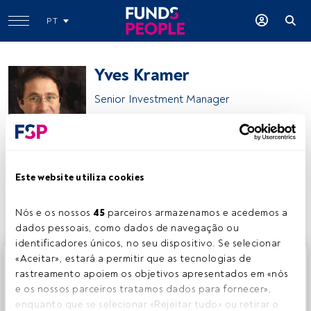
PT
Yves Kramer
Senior Investment Manager
Pictet Asset Management
Este website utiliza cookies
Partilhar:
Nós e os nossos 
45
 parceiros armazenamos e acedemos a 
dados pessoais, como dados de navegação ou 
identificadores únicos, no seu dispositivo. Se selecionar 
Este é um artigo exclusivo para os utilizadores registados
«Aceitar», estará a permitir que as tecnologias de 
da FundsPeople. Se já estiver registado, aceda através do
rastreamento apoiem os objetivos apresentados em «nós 
botão Login. Se ainda não tem conta, convidamo-lo a
e os nossos parceiros tratamos dados para fornecer», 
registar-se e a desfrutar de todo o universo que a
enquanto que se selecionar «Rejeitar tudo» ou retirar o 