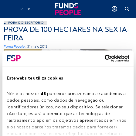
PT
FORA DO ESCRITÓRIO
PROVA DE 100 HECTARES NA SEXTA-
FEIRA
FundsPeople .
31 maio 2013
Este website utiliza cookies
Nós e os nossos 
45
 parceiros armazenamos e acedemos a 
dados pessoais, como dados de navegação ou 
cedida
identificadores únicos, no seu dispositivo. Se selecionar 
«Aceitar», estará a permitir que as tecnologias de 
rastreamento apoiem os objetivos apresentados em «nós 
Tempo de leitura:
1 min.
e os nossos parceiros tratamos dados para fornecer», 
enquanto que se selecionar «Rejeitar tudo» ou retirar o 