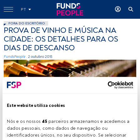
PT
FORA DO ESCRITÓRIO
PROVA DE VINHO E MÚSICA NA
CIDADE: OS DETALHES PARA OS
DIAS DE DESCANSO
FundsPeople .
2 outubro 2015
Este website utiliza cookies
Christian Carroll, Flickr, Creative Commons
Nós e os nossos 
45
 parceiros armazenamos e acedemos a 
dados pessoais, como dados de navegação ou 
identificadores únicos, no seu dispositivo. Se selecionar 
Tempo de leitura:
1 min.