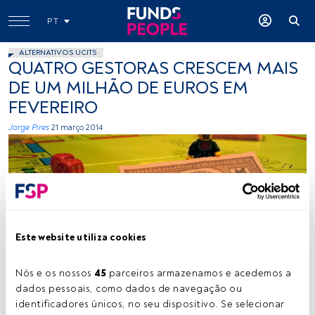
PT
ALTERNATIVOS UCITS
QUATRO GESTORAS CRESCEM MAIS
DE UM MILHÃO DE EUROS EM
FEVEREIRO
Jorge Pires
21 março 2014
Este website utiliza cookies
DavidDMuir
Nós e os nossos 
45
 parceiros armazenamos e acedemos a 
dados pessoais, como dados de navegação ou 
identificadores únicos, no seu dispositivo. Se selecionar 
Tempo de leitura:
1 min.