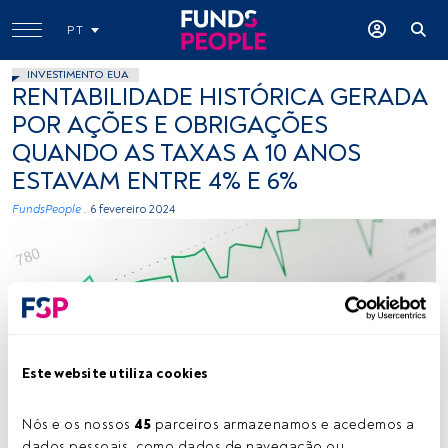
PT
INVESTIMENTO EUA
RENTABILIDADE HISTÓRICA GERADA
POR AÇÕES E OBRIGAÇÕES
QUANDO AS TAXAS A 10 ANOS
ESTAVAM ENTRE 4% E 6%
FundsPeople .
6 fevereiro 2024
Este website utiliza cookies
Créditos: Markus Winkler (Unsplash)
Nós e os nossos 
45
 parceiros armazenamos e acedemos a 
dados pessoais, como dados de navegação ou 