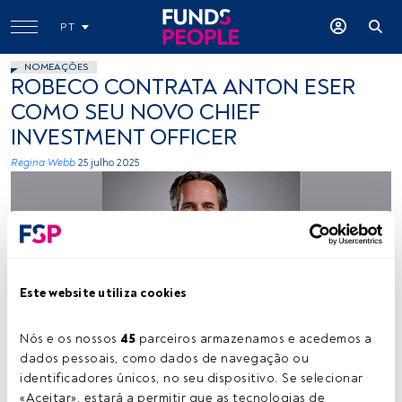
PT
NOMEAÇÕES
ROBECO CONTRATA ANTON ESER
COMO SEU NOVO CHIEF
INVESTMENT OFFICER
Regina Webb
25 julho 2025
Este website utiliza cookies
Anton Eser. Créditos: Cedida
Nós e os nossos 
45
 parceiros armazenamos e acedemos a 
dados pessoais, como dados de navegação ou 
identificadores únicos, no seu dispositivo. Se selecionar 
Tempo de leitura:
1 min.
«Aceitar», estará a permitir que as tecnologias de 