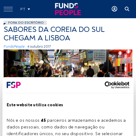
PT
FORA DO ESCRITÓRIO
SABORES DA COREIA DO SUL
CHEGAM A LISBOA
FundsPeople .
4 outubro 2017
Luke Hoagland, Flickr, Creative Commons
Este website utiliza cookies
Nós e os nossos 
45
 parceiros armazenamos e acedemos a 
Tempo de leitura:
1 min.
dados pessoais, como dados de navegação ou 
identificadores únicos, no seu dispositivo. Se selecionar 