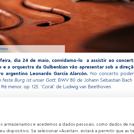
mmons
-feira, dia 24 de maio, convidamo-lo a assistir ao concer
o e a orquestra da Gulbenkian vão apresentar
sob a direçã
o argentino Leonardo García Alarcón.
No concerto poder
n feste Burg ist unser Gott
, BWV 80 de Johann Sebastian Bach
em Ré menor, op. 125, “Coral” de Ludwig van Beethoven.
exclusivo para os utilizadores registados da FundsPeople. Se já
o, aceda através do botão Login. Se ainda não tem conta,
egistar-se e a desfrutar de todo o universo que a FundsPeople
ros armazenamos e acedemos a dados pessoais, como dados de n
eu dispositivo. Se selecionar «Aceitar», estará a permitir que as t