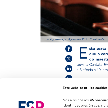
land_camera_land_camera, Flickr Creative Co
E
sta sexta
que o cor
do maestr
ouvir a Cantata
Ei
a Sinfonia n.º 9, 
Este é um artigo 
Este website utiliza cookies
estiver registad
convidamo-lo a r
Nós e os nossos 
45
 parcei
oferece.
identificadores únicos, no s
Tempo de leitura:
1 min.