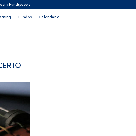
der a Fundspeople
arning
Fundos
Calendário
CERTO