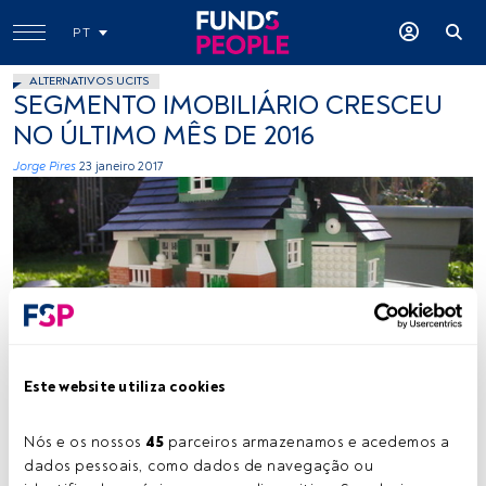
PT
ALTERNATIVOS UCITS
SEGMENTO IMOBILIÁRIO CRESCEU
NO ÚLTIMO MÊS DE 2016
Jorge Pires
23 janeiro 2017
rabidnovaracer, Flickr, Creative Commons
Este website utiliza cookies
Nós e os nossos 
45
 parceiros armazenamos e acedemos a 
Tempo de leitura:
2 min.
dados pessoais, como dados de navegação ou 