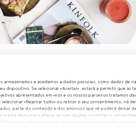
 exclusivo para os utilizadores registados da FundsPeople. Se já
o, aceda através do botão Login. Se ainda não tem conta,
egistar-se e a desfrutar de todo o universo que a
ros armazenamos e acedemos a dados pessoais, como dados de n
rece.
eu dispositivo. Se selecionar «Aceitar», estará a permitir que as t
etivos apresentados em «nós e os nossos parceiros tratamos dad
Aceder a Fundspeople
selecionar «Rejeitar tudo» ou retirar o seu consentimento, irá des
ados, parte do conteúdo e dos anúncios que vê poderá deixar de 
er a este menu para alterar as suas opções ou retirar o consentim
il contacto
Quem somos
«Preferências de privacidade» que aparece na parte inferior da pá
Registo
ntra na parte inferior esquerda da página web). As suas opções t
Privacidade
consentimento. Para saber mais, consulte a nossa política de pri