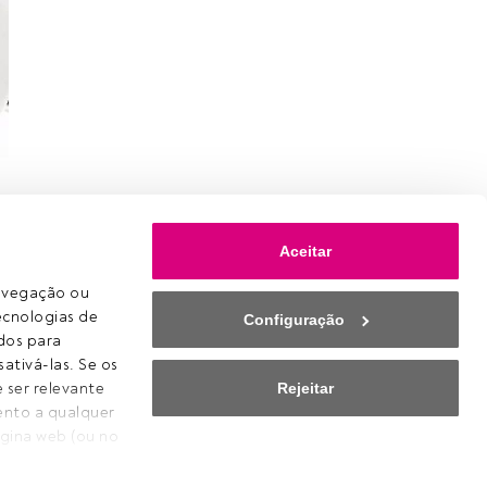
Aceitar
avegação ou 
ecnologias de 
Configuração
os para 
ativá-las. Se os 
Rejeitar
ser relevante 
ento a qualquer 
Cookies
gina web (ou no 
Definições de cookies
erão efeito 
Aviso legal
vacidade.