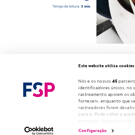
Tempo de leitura:
3 min.
Este é um artigo
Este website utiliza cookies
estiver registad
convidamo-lo a r
Nós e os nossos 
45
 parcei
FundsPeople ofe
identificadores únicos, no s
rastreamento apoiem os obj
fornecer», enquanto que se 
rastreadores forem desativ
para si. Pode voltar a aced
E-ma
momento, clicando no link 
ícone flutuante que se enco
Configuração
dentro do nosso âmbito de 