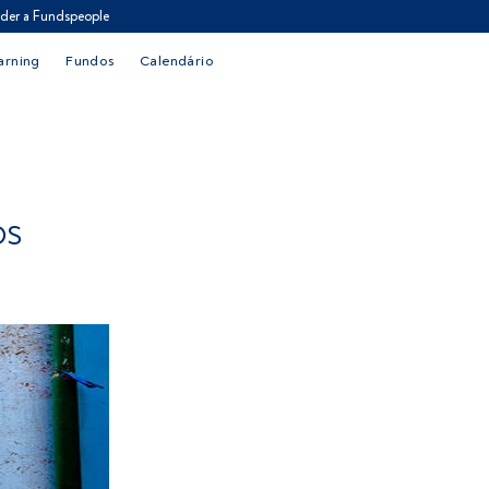
der a Fundspeople
arning
Fundos
Calendário
OS