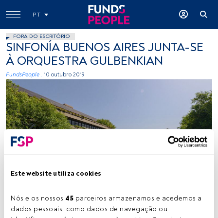
PT
FORA DO ESCRITÓRIO
SINFONÍA BUENOS AIRES JUNTA-SE
À ORQUESTRA GULBENKIAN
FundsPeople .
10 outubro 2019
Cedida
Este website utiliza cookies
Nós e os nossos 
45
 parceiros armazenamos e acedemos a 
Tempo de leitura:
1 min.
dados pessoais, como dados de navegação ou 