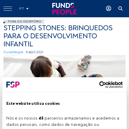
PT
FORA DO ESCRITÓRIO
STEPPING STONES: BRINQUEDOS
PARA O DESENVOLVIMENTO
INFANTIL
FundsPeople .
9 abril 2021
Este website utiliza cookies
Photo by Shirota Yuri on Unsplash
Nós e os nossos 
45
 parceiros armazenamos e acedemos a 
dados pessoais, como dados de navegação ou 
Tempo de leitura:
1 min.