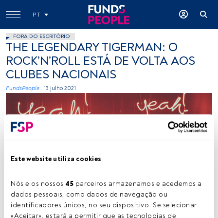
PT
FORA DO ESCRITÓRIO
THE LEGENDARY TIGERMAN: O
ROCK’N’ROLL ESTÁ DE VOLTA AOS
CLUBES NACIONAIS
FundsPeople .
13 julho 2021
Este website utiliza cookies
Créditos: Markus Spiske (Unsplash)
Nós e os nossos 
45
 parceiros armazenamos e acedemos a 
dados pessoais, como dados de navegação ou 
identificadores únicos, no seu dispositivo. Se selecionar 
Tempo de leitura:
1 min.
«Aceitar», estará a permitir que as tecnologias de 