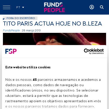
PT
FORA DO ESCRITÓRIO
TITO PARIS ACTUA HOJE NO B.LEZA
FundsPeople .
28 março 2013
Este website utiliza cookies
Samuel Sequeira
Nós e os nossos 
45
 parceiros armazenamos e acedemos a 
dados pessoais, como dados de navegação ou 
identificadores únicos, no seu dispositivo. Se selecionar 
Tempo de leitura:
1 min.
«Aceitar», estará a permitir que as tecnologias de 
O
rastreamento apoiem os objetivos apresentados em «nós 
B.Leza é palco esta noite para um concerto de
e os nossos parceiros tratamos dados para fornecer», 