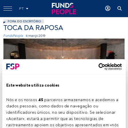
PT
FORA DO ESCRITÓRIO
TOCA DA RAPOSA
FundsPeople .
4 março 2019
Este website utiliza cookies
-
Nós e os nossos 
45
 parceiros armazenamos e acedemos a 
dados pessoais, como dados de navegação ou 
Tempo de leitura:
1 min.
identificadores únicos, no seu dispositivo. Se selecionar 
A
«Aceitar», estará a permitir que as tecnologias de 
pesar de estar aberto há menos de um ano, o bar
rastreamento apoiem os objetivos apresentados em «nós 