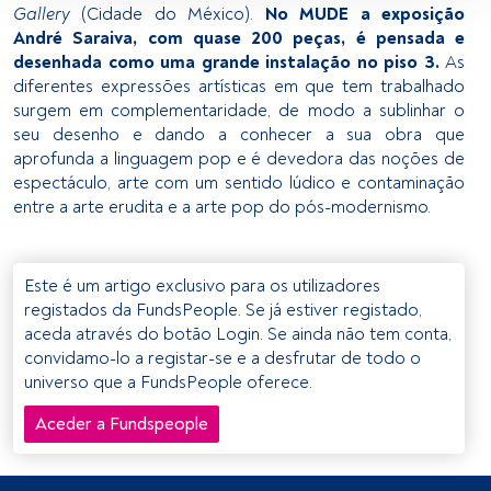
ativamente as características do dispositivo para sua 
Gallery
(Cidade do México).
No MUDE a exposição
identificação. Armazenar as informações num dispositivo 
André Saraiva, com quase 200 peças, é pensada e
e/ou aceder às mesmas. Publicidade e conteúdo 
desenhada como uma grande instalação no piso 3.
As
personalizados, medição de publicidade e conteúdo, 
diferentes expressões artísticas em que tem trabalhado
pesquisa de audiência e desenvolvimento de serviços.
surgem em complementaridade, de modo a sublinhar o
seu desenho e dando a conhecer a sua obra que
Lista de parceiros (fornecedores)
aprofunda a linguagem pop e é devedora das noções de
espectáculo, arte com um sentido lúdico e contaminação
entre a arte erudita e a arte pop do pós-modernismo.
Este é um artigo exclusivo para os utilizadores
registados da FundsPeople. Se já estiver registado,
aceda através do botão Login. Se ainda não tem conta,
convidamo-lo a registar-se e a desfrutar de todo o
universo que a FundsPeople oferece.
Aceder a Fundspeople