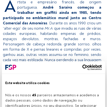
A
rtista e empresário francês, de origem
portuguesa,
André Saraiva começou a
trabalhar em graffiti ainda em 1985, tendo
participado no emblemático mural junto ao Centro
Comercial das Amoreiras
. Durante os anos 1990 criou um
“alter-ego” de seu nome
Mr.A
que invadiu as ruas de várias
cidades europeias, habitando empenas de prédios,
espaços devolutos, montras, fachadas e muros.
Personagem de cabeça redonda, grande sorriso, olhos
em forma de X e pernas lineares e compridas, por vezes,
ganhou asas, outras vezes assumiu-se no feminino, sendo
cada vez mais estilizada. Nunca perdendo a sua linguagem
gráfica de origem,
André Saraiva tem vindo a explorar
outros territórios artísticos
, nomeadamente a
instalação, a pintura, a serigrafia, a direção criativa da
revista
L’Officiel Hommes
e, mais recentemente, edição, a
Este website utiliza cookies
curta-metragem e o vídeo.
André Saraiva é na atualidade uma das figuras cimeiras do
Nós e os nossos 
45
 parceiros armazenamos e acedemos a 
grafitti mundial e um artista global para quem a arte é um
dados pessoais, como dados de navegação ou 
bem de consumo, entretenimento e prazer. Proprietário
identificadores únicos, no seu dispositivo. Se selecionar 