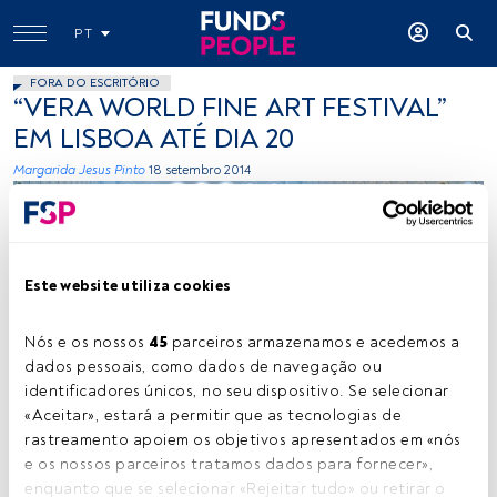
PT
FORA DO ESCRITÓRIO
“VERA WORLD FINE ART FESTIVAL”
EM LISBOA ATÉ DIA 20
Margarida Jesus Pinto
18 setembro 2014
Este website utiliza cookies
Nós e os nossos 
45
 parceiros armazenamos e acedemos a 
dados pessoais, como dados de navegação ou 
Cedida
identificadores únicos, no seu dispositivo. Se selecionar 
«Aceitar», estará a permitir que as tecnologias de 
rastreamento apoiem os objetivos apresentados em «nós 
Tempo de leitura:
1 min.
e os nossos parceiros tratamos dados para fornecer», 
enquanto que se selecionar «Rejeitar tudo» ou retirar o 