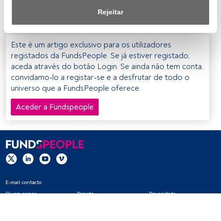
de privacidade.
Para mais informações consulte
aqui.
Rejeitar
Nós e os nossos parceiros tratamos os dados para 
fornecer:
Este é um artigo exclusivo para os utilizadores
registados da FundsPeople. Se já estiver registado,
Utilizar dados de localização geográfica precisa. Analisar 
aceda através do botão Login. Se ainda não tem conta,
ativamente as características do dispositivo para sua 
convidamo-lo a registar-se e a desfrutar de todo o
identificação. Armazenar as informações num dispositivo 
universo que a FundsPeople oferece.
e/ou aceder às mesmas. Publicidade e conteúdo 
personalizados, medição de publicidade e conteúdo, 
Aceder a Fundspeople
pesquisa de audiência e desenvolvimento de serviços.
Lista de parceiros (fornecedores)
E-mail contacto
Quem somos
Registo
Privacidade
Cookies
Definições de cookies
Aviso legal