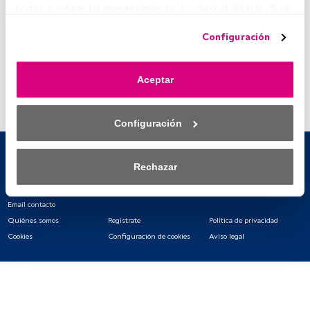
todo» o retiras tu consentimiento, los deshabilitarás. Si se 
deshabilitan los rastreadores, parte del contenido y los 
Configuración
anuncios que ves podrían dejar de ser relevantes para ti. 
Puedes volver a acceder a este menú para cambiar tus 
opciones o retirar el consentimiento en cualquier 
Aceptar
momento haciendo clic en el enlace «Preferencias de 
privacidad» que aparece en la parte inferior de la página 
web (o en el icono flotante que hay en la parte del fondo a 
Configuración
la izquierda de la página web). Tus opciones tendrán 
efecto dentro de nuestro ámbito de consentimiento. Para 
saber más, consulta nuestra política de privacidad.
Rechazar
Tanto nosotros como nuestros asociados tratamos los 
datos para proporcionar:
Email contacto
Quiénes somos
Regístrate
Política de privacidad
Utilizar datos de localización geográfica precisa. Analizar 
Cookies
Configuración de cookies
Aviso legal
activamente las características del dispositivo para su 
identificación. Almacenar la información en un dispositivo 
y/o acceder a ella. 
Lista de asociados (proveedores)