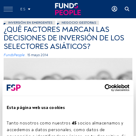
ES
INVERSIÓN EN EMERGENTES
NEGOCIO GESTORAS
¿QUÉ FACTORES MARCAN LAS
DECISIONES DE INVERSIÓN DE LOS
SELECTORES ASIÁTICOS?
FundsPeople .
15 mayo 2014
Esta página web usa cookies
DiegoMolano, Flickr, Creative Commons
Tanto nosotros como nuestros 
45
 socios almacenamos y 
accedemos a datos personales, como datos de 
Tiempo lectura:
1 min.