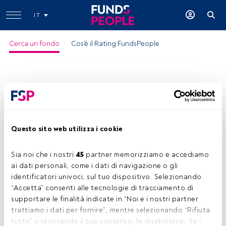
IT
Cerca un fondo
Cos'è il Rating FundsPeople
Questo sito web utilizza i cookie
Flexible Eq Stgy FAM L EUR Acc
Sia noi che i nostri 
45
 partner memorizziamo e accediamo 
ISIN:
IE00BDRNRH81
ai dati personali, come i dati di navigazione o gli 
Categoria Morningstar:
EUR Flexible Allocation - Global
identificatori univoci, sul tuo dispositivo. Selezionando 
“Accetta” consenti alle tecnologie di tracciamento di 
Società:
Fineco Asset Management
supportare le finalità indicate in “Noi e i nostri partner 
Condividi:
trattiamo i dati per fornire”, mentre selezionando “Rifiuta 
tutto” o revocando il tuo consenso, le disabiliterai. Se i 