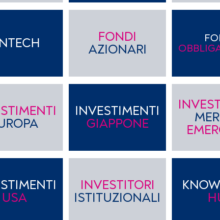
FONDI
FO
INTECH
AZIONARI
OBBLIG
INVES
ESTIMENTI
INVESTIMENTI
MER
UROPA
GIAPPONE
EMER
ESTIMENTI
INVESTITORI
KNOW
USA
ISTITUZIONALI
H