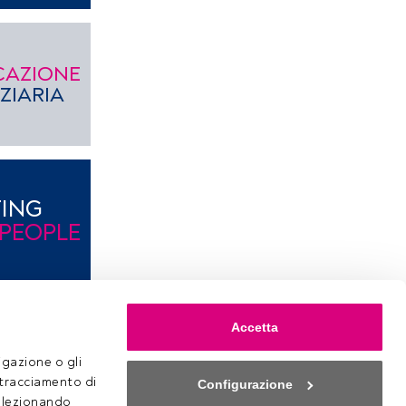
ICAZIONE
ZIARIA
TING
PEOPLE
Accetta
ITS
gazione o gli 
NATIVI
 tracciamento di 
Configurazione
selezionando 