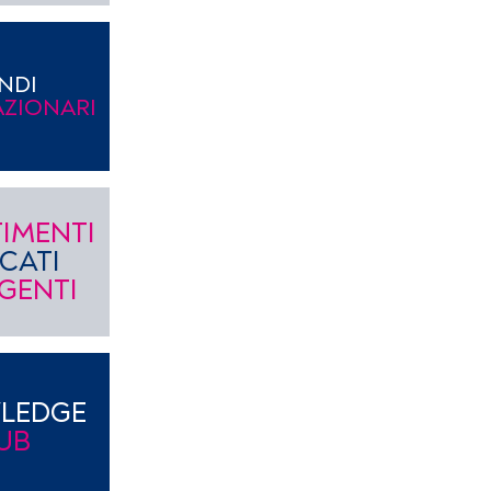
NDI
AZIONARI
TIMENTI
CATI
GENTI
LEDGE
UB