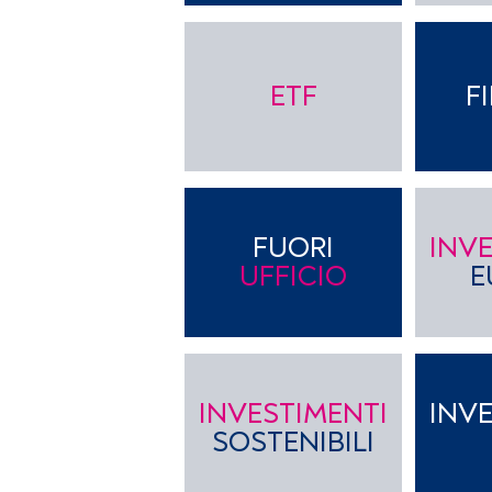
ETF
F
FUORI
INV
UFFICIO
E
INVESTIMENTI
INV
SOSTENIBILI