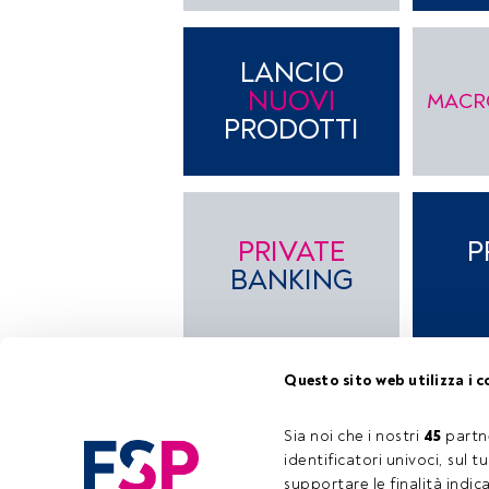
LANCIO
NUOVI
MACR
PRODOTTI
PRIVATE
P
BANKING
Questo sito web utilizza i c
REAL
REGOL
Sia noi che i nostri 
45
 partn
ASSET
FI
identificatori univoci, sul 
supportare le finalità indic