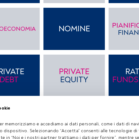
PIANIF
NOMINE
OECONOMIA
FINAN
RIVATE
PRIVATE
RA
DEBT
EQUITY
FUNDS
ookie
UC
AMENTAZIONE
RIVISTA
er memorizziamo e accediamo ai dati personali, come i dati di navi
ALTER
NANZIARIA
tuo dispositivo. Selezionando “Accetta” consenti alle tecnologie di
ate in “Noi e i nostri partner trattiamo i dati per fornire”, mentre 