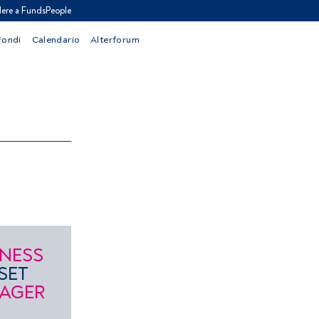
ere a FundsPeople
Fondi
Calendario
Alterforum
INESS
SET
AGER