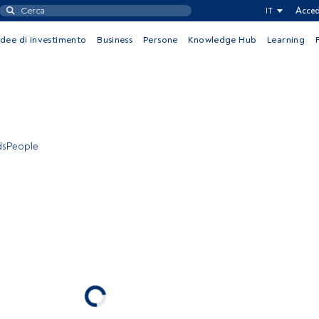
IT
Acced
Idee di investimento
Business
Persone
Knowledge Hub
Learning
ndsPeople