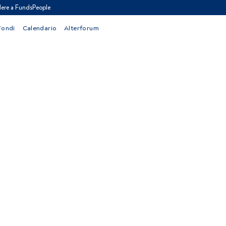
ere a FundsPeople
Fondi
Calendario
Alterforum