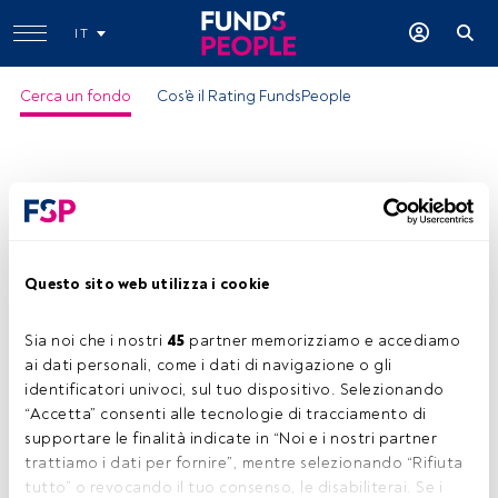
IT
Cerca un fondo
Cos'è il Rating FundsPeople
Questo sito web utilizza i cookie
LO Funds All Roads Conservative EUR
NA
Sia noi che i nostri 
45
 partner memorizziamo e accediamo 
ai dati personali, come i dati di navigazione o gli 
ISIN:
LU1514035069
identificatori univoci, sul tuo dispositivo. Selezionando 
Categoria Morningstar:
EUR Cautious Allocation - Global
“Accetta” consenti alle tecnologie di tracciamento di 
supportare le finalità indicate in “Noi e i nostri partner 
Società:
Lombard Odier IM
trattiamo i dati per fornire”, mentre selezionando “Rifiuta 
Condividi:
tutto” o revocando il tuo consenso, le disabiliterai. Se i 