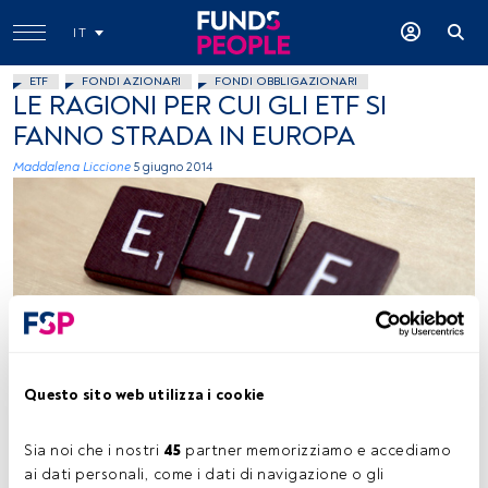
IT
ETF
FONDI AZIONARI
FONDI OBBLIGAZIONARI
LE RAGIONI PER CUI GLI ETF SI
FANNO STRADA IN EUROPA
Maddalena Liccione
5 giugno 2014
foto: autor lendinMemo, Flickr, creative commons
Questo sito web utilizza i cookie
Sia noi che i nostri 
45
 partner memorizziamo e accediamo 
Tempo di lettura:
1 min.
ai dati personali, come i dati di navigazione o gli 