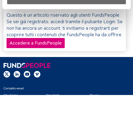
Sia noi che i nostri partner trattiamo i dati per fornire:
Utilizzo di dati di localizzazione geografica precisi. Analisi 
Questo è un articolo riservato agli utenti FundsPeople.
attiva delle caratteristiche del dispositivo per la sua 
Se sei già registrato, accedi tramite il pulsante Login. Se
identificazione. Memorizzazione delle informazioni su un 
non hai ancora un account, ti invitiamo a registrarti per
dispositivo e/o accesso alle stesse. Pubblicità e contenuti 
scoprire tutti i contenuti che FundsPeople ha da offrire.
personalizzati, misurazione della pubblicità e dei 
Accedere a FundsPeople
contenuti, ricerca sul pubblico e sviluppo di servizi.
Elenco dei partner (fornitori)
Contatto email
Chi Siamo
Registrati
Privacy
Cookies
Impostazioni Cookie
Avviso legale