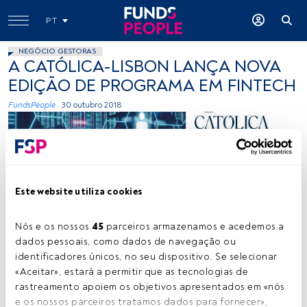
PT
NEGÓCIO GESTORAS
A CATÓLICA-LISBON LANÇA NOVA
EDIÇÃO DE PROGRAMA EM FINTECH
FundsPeople .
30 outubro 2018
Este website utiliza cookies
Nós e os nossos 
45
 parceiros armazenamos e acedemos a 
-
dados pessoais, como dados de navegação ou 
identificadores únicos, no seu dispositivo. Se selecionar 
«Aceitar», estará a permitir que as tecnologias de 
Tempo de leitura:
1 min.
rastreamento apoiem os objetivos apresentados em «nós 
e os nossos parceiros tratamos dados para fornecer», 