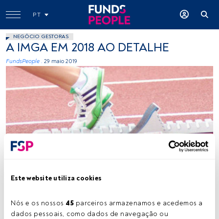
PT
NEGÓCIO GESTORAS
A IMGA EM 2018 AO DETALHE
FundsPeople .
29 maio 2019
runando, Flickr, Creative Commons
Este website utiliza cookies
Tempo de leitura:
4 min.
N
Nós e os nossos 
45
 parceiros armazenamos e acedemos a 
o
Relatório e Contas referente ao exercício de
dados pessoais, como dados de navegação ou 