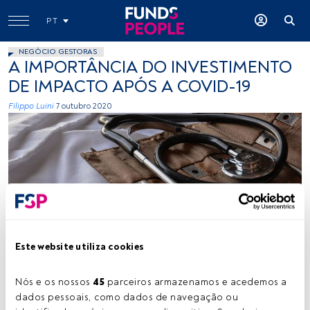
PT
NEGÓCIO GESTORAS
A IMPORTÂNCIA DO INVESTIMENTO
DE IMPACTO APÓS A COVID-19
Filippo Luini
7 outubro 2020
Marcelo Leal, Unsplash
Este website utiliza cookies
Nós e os nossos 
45
 parceiros armazenamos e acedemos a 
Tempo de leitura:
3 min.
dados pessoais, como dados de navegação ou 