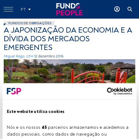
PT
FUNDOS DE OBRIGAÇÕES
A JAPONIZAÇÃO DA ECONOMIA E A
DÍVIDA DOS MERCADOS
EMERGENTES
Miguel Rêgo, CFA
12 dezembro 2016
Este website utiliza cookies
s13_eisbaer, Flickr, Creative Commons
Nós e os nossos 
45
 parceiros armazenamos e acedemos a 
dados pessoais, como dados de navegação ou 
Tempo de leitura:
3 min.