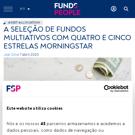
PT
ASSET ALLOCATION
A SELEÇÃO DE FUNDOS
MULTIATIVOS COM QUATRO E CINCO
ESTRELAS MORNINGSTAR
Joel Silva
7 abril 2020
Este website utiliza cookies
Katie Harp, Unsplash
Nós e os nossos 
45
 parceiros armazenamos e acedemos a 
dados pessoais, como dados de navegação ou 
Tempo de leitura:
3 min.