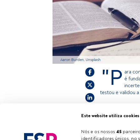
Aaron Burden, Unsplash
"P
ara co
é fund
incert
testou e validou a
Este é um artigo
Este website utiliza cookies
estiver registad
convidamo-lo a r
Nós e os nossos 
45
 parcei
FundsPeople ofe
identificadores únicos, no s