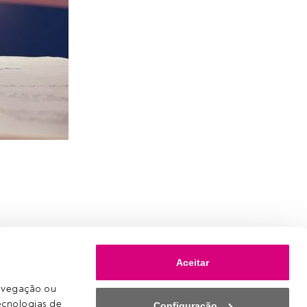
s
Aceitar
avegação ou 
ecnologias de 
Configuração