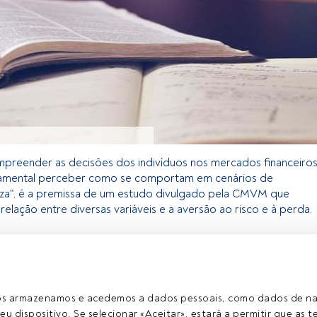
mpreender as decisões dos indivíduos nos mercados financeiro
amental perceber como se comportam em cenários de
eza", é a premissa de um estudo divulgado pela CMVM que
 relação entre diversas variáveis e a aversão ao risco e à perda.
 exclusivo para os utilizadores registados da FundsPeople. Se já
o, aceda através do botão Login. Se ainda não tem conta,
egistar-se e a desfrutar de todo o universo que a
ros armazenamos e acedemos a dados pessoais, como dados de n
rece.
eu dispositivo. Se selecionar «Aceitar», estará a permitir que as t