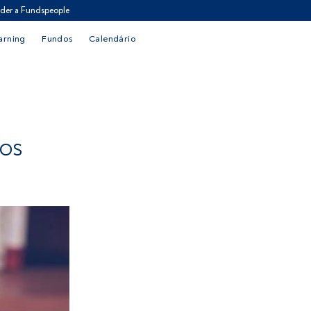
der a Fundspeople
arning
Fundos
Calendário
NOS