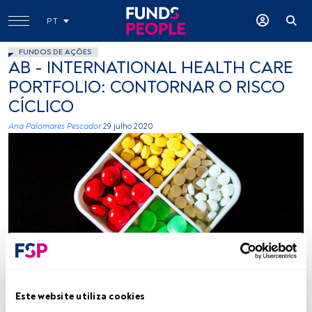
PT
FUNDOS DE AÇÕES
AB - INTERNATIONAL HEALTH CARE
PORTFOLIO: CONTORNAR O RISCO
CÍCLICO
Ana Palomares Pescador
29 julho 2020
Unsplash
Este website utiliza cookies
Tempo de leitura:
2 min.