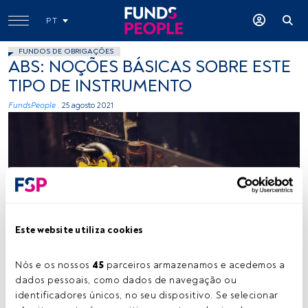
PT
FUNDOS DE OBRIGAÇÕES
ABS: NOÇÕES BÁSICAS SOBRE ESTE
TIPO DE INSTRUMENTO
FundsPeople .
25 agosto 2021
Obrigacoes bonds security safety defensive
Este website utiliza cookies
Nós e os nossos 
45
 parceiros armazenamos e acedemos a 
dados pessoais, como dados de navegação ou 
Tempo de leitura:
4 min.
identificadores únicos, no seu dispositivo. Se selecionar 