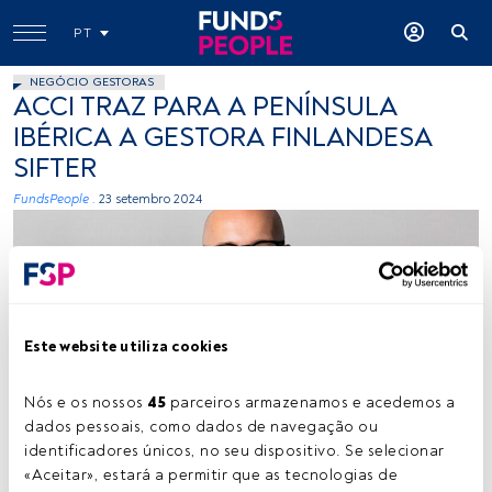
PT
NEGÓCIO GESTORAS
ACCI TRAZ PARA A PENÍNSULA
IBÉRICA A GESTORA FINLANDESA
SIFTER
FundsPeople .
23 setembro 2024
Este website utiliza cookies
Santeri Korpinen. Créditos: cedida (Sifter)
Nós e os nossos 
45
 parceiros armazenamos e acedemos a 
dados pessoais, como dados de navegação ou 
identificadores únicos, no seu dispositivo. Se selecionar 
«Aceitar», estará a permitir que as tecnologias de 
Tempo de leitura:
1 min.