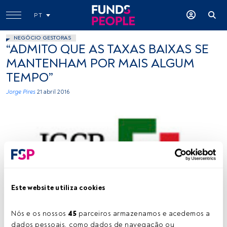
PT
NEGÓCIO GESTORAS
“ADMITO QUE AS TAXAS BAIXAS SE
MANTENHAM POR MAIS ALGUM
TEMPO”
Jorge Pires
21 abril 2016
Este website utiliza cookies
Nós e os nossos 
45
 parceiros armazenamos e acedemos a 
Tempo de leitura:
1 min.
dados pessoais, como dados de navegação ou 