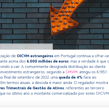
ização de
OICVM estrangeiros
em Portugal continua a cifrar-se
ante acima dos
6.000 milhões de euros
, mas a verdade é que 
 vindo a cair. A comummente designada distribuição ao cliente
e investimento estrangeiros, segundo a
CMVM
, atingiu os 6.195,1
no final de setembro de 2022, uma
queda de 4%
face ao
. Em termos anuais, a descida é maior ainda. O regulador mostra
ores Trimestrais de Gestão de Ativos
, referentes ao terceiro
 que no último ano o montante comercializado por estes OICVM