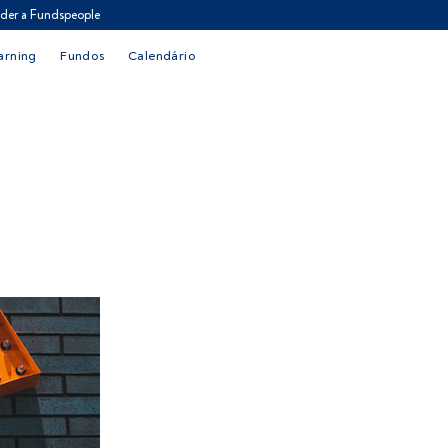
der a Fundspeople
arning
Fundos
Calendário