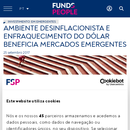
PT
INVESTIMENTO EM EMERGENTES
AMBIENTE DESINFLACIONISTA E
ENFRAQUECIMENTO DO DÓLAR
BENEFICIA MERCADOS EMERGENTES
25 setembro 2017
Este website utiliza cookies
Tuncay, Flickr, Creative Commons
Nós e os nossos 
45
 parceiros armazenamos e acedemos a 
dados pessoais, como dados de navegação ou 
Tempo de leitura:
1 min.
identificadores únicos, no seu dispositivo. Se selecionar 