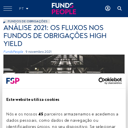
PT
FUNDOS DE OBRIGAÇÕES
ANÁLISE 2021: OS FLUXOS NOS
FUNDOS DE OBRIGAÇÕES HIGH
YIELD
FundsPeople .
9 novembro 2021
Este website utiliza cookies
Créditos: Samuel Wong (Unsplash)
Nós e os nossos 
45
 parceiros armazenamos e acedemos a 
dados pessoais, como dados de navegação ou 
Tempo de leitura:
1 min.
identificadores únicos, no seu dispositivo. Se selecionar 