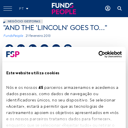
PT
NEGÓCIO GESTORAS
"AND THE 'LINCOLN' GOES TO..."
FundsPeople .
21 fevereiro 2013
Tempo de leitura:
2 min.
O
título deste ‘post’ pode ser um pouco
Este website utiliza cookies
enganador... não expressa uma convicção de
vitória nem tão pouco um favoritismo pessoal.
Nós e os nossos 
45
 parceiros armazenamos e acedemos a 
Mas "Lincoln", realizado por Steven Spielberg, é sem
dados pessoais, como dados de navegação ou 
dúvida um dos candidatos à conquista do galardão de
identificadores únicos, no seu dispositivo. Se selecionar 
Melhor Filme, na edição deste ano dos Óscares. E é disso
«Aceitar», estará a permitir que as tecnologias de 
que vai falar-se nos próximos parágrafos.
rastreamento apoiem os objetivos apresentados em «nós 
e os nossos parceiros tratamos dados para fornecer», 
enquanto que se selecionar «Rejeitar tudo» ou retirar o 