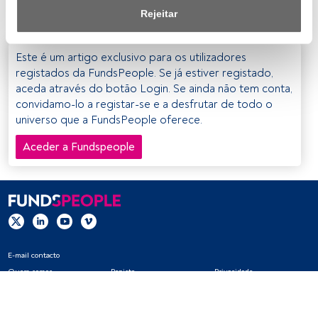
um abrandamento económico
”, argumenta.
de privacidade.
Rejeitar
Nós e os nossos parceiros tratamos os dados para 
fornecer:
Este é um artigo exclusivo para os utilizadores
registados da FundsPeople. Se já estiver registado,
Utilizar dados de localização geográfica precisa. Analisar 
aceda através do botão Login. Se ainda não tem conta,
ativamente as características do dispositivo para sua 
convidamo-lo a registar-se e a desfrutar de todo o
identificação. Armazenar as informações num dispositivo 
universo que a FundsPeople oferece.
e/ou aceder às mesmas. Publicidade e conteúdo 
Aceder a Fundspeople
personalizados, medição de publicidade e conteúdo, 
pesquisa de audiência e desenvolvimento de serviços.
Lista de parceiros (fornecedores)
E-mail contacto
Quem somos
Registo
Privacidade
Cookies
Definições de cookies
Aviso legal