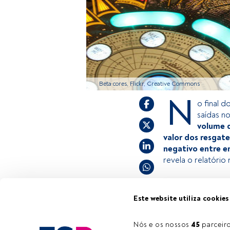
Beta cores, Flickr, Creative Commons
N
o final d
saídas n
volume d
valor dos resgate
negativo entre e
revela o relatório
Este é um artigo 
Este website utiliza cookies
estiver registad
convidamo-lo a r
Nós e os nossos 
45
 parcei
Tempo de leitura:
1 min.