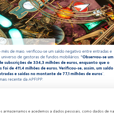
o mês de maio, verificou-se um saldo negativo entre entradas e
o universo de gestoras de fundos mobiliários.
“Observou-se um
e subscrições de 334,3 milhões de euros, enquanto que o
s foi de 411,4 milhões de euros. Verificou-se, assim, um saldo
ntradas e saídas no montante de 77,1 milhões de euros
”,
 mais recente da APFIPP.
exclusivo para os utilizadores registados da FundsPeople. Se já
o, aceda através do botão Login. Se ainda não tem conta,
egistar-se e a desfrutar de todo o universo que a FundsPeople
ros armazenamos e acedemos a dados pessoais, como dados de n