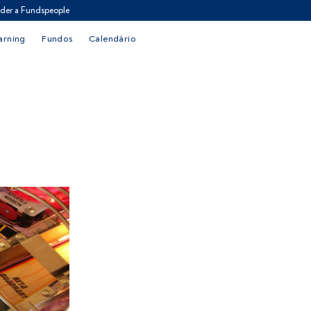
der a Fundspeople
arning
Fundos
Calendário