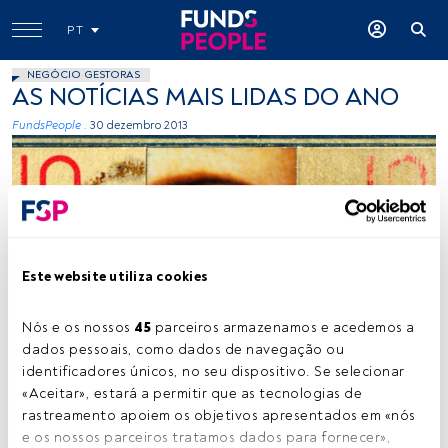
PT
NEGÓCIO GESTORAS
AS NOTÍCIAS MAIS LIDAS DO ANO
FundsPeople .
30 dezembro 2013
Este website utiliza cookies
Marco Ambrosi, Flickr, Creative Commons
Nós e os nossos 
45
 parceiros armazenamos e acedemos a 
dados pessoais, como dados de navegação ou 
identificadores únicos, no seu dispositivo. Se selecionar 
Tempo de leitura:
1 min.
«Aceitar», estará a permitir que as tecnologias de 
E
rastreamento apoiem os objetivos apresentados em «nós 
stamos a chegar ao final do ano e está na altura de
e os nossos parceiros tratamos dados para fornecer», 