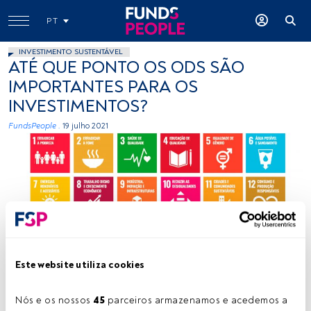
PT
INVESTIMENTO SUSTENTÁVEL
ATÉ QUE PONTO OS ODS SÃO
IMPORTANTES PARA OS
INVESTIMENTOS?
FundsPeople .
19 julho 2021
Créditos: Cedida (BCSD Portugal)
Este website utiliza cookies
Nós e os nossos 
45
 parceiros armazenamos e acedemos a 
Tempo de leitura:
1 min.