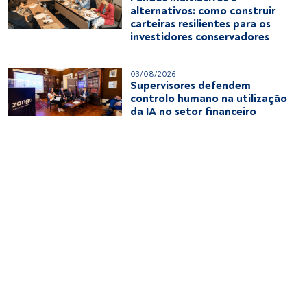
alternativos: como construir
carteiras resilientes para os
investidores conservadores
03/08/2026
Supervisores defendem
controlo humano na utilização
da IA no setor financeiro
03/08/2026
Julius Baer: incerteza leva
HNWI a repensar a alocação;
investidores europeus adotam
maior prudência
03/08/2026
Europa procura maior
competitividade
31/07/2026