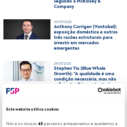
segundo a McKinsey &
Company
30/07/2025
Anthony Corrigan (Vontobel):
exposição doméstica e outras
três razões estruturais para
investir em mercados
emergentes
29/07/2025
Stephen Yiu (Blue Whale
Growth): "A qualidade é uma
condição necessária, mas não
suficiente. O importante é
gerar alfa"
28/07/2025
Este website utiliza cookies
Venture debt e growth debt:
financiamento alternativo
para empresas em crescimento
Nós e os nossos 
45
 parceiros armazenamos e acedemos a 