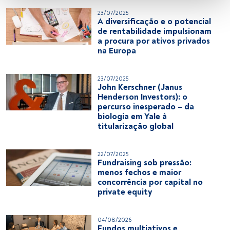
Utilizar dados de localização geográfica precisa. Analisar 
23/07/2025
A diversificação e o potencial
ativamente as características do dispositivo para sua 
de rentabilidade impulsionam
identificação. Armazenar as informações num dispositivo 
a procura por ativos privados
e/ou aceder às mesmas. Publicidade e conteúdo 
na Europa
personalizados, medição de publicidade e conteúdo, 
pesquisa de audiência e desenvolvimento de serviços.
23/07/2025
John Kerschner (Janus
Lista de parceiros (fornecedores)
Henderson Investors): o
percurso inesperado – da
biologia em Yale à
titularização global
22/07/2025
Fundraising sob pressão:
menos fechos e maior
concorrência por capital no
private equity
04/08/2026
Fundos multiativos e