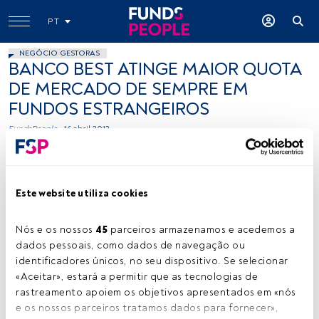
PT
NEGÓCIO GESTORAS
BANCO BEST ATINGE MAIOR QUOTA
DE MERCADO DE SEMPRE EM
FUNDOS ESTRANGEIROS
FundsPeople .
16 abril 2013
Este website utiliza cookies
Nós e os nossos 
45
 parceiros armazenamos e acedemos a 
dados pessoais, como dados de navegação ou 
Cedida
identificadores únicos, no seu dispositivo. Se selecionar 
«Aceitar», estará a permitir que as tecnologias de 
rastreamento apoiem os objetivos apresentados em «nós 
e os nossos parceiros tratamos dados para fornecer», 
Tempo de leitura:
1 min.