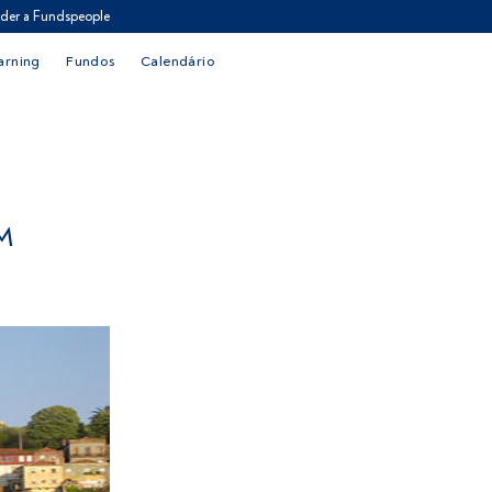
der a Fundspeople
arning
Fundos
Calendário
M