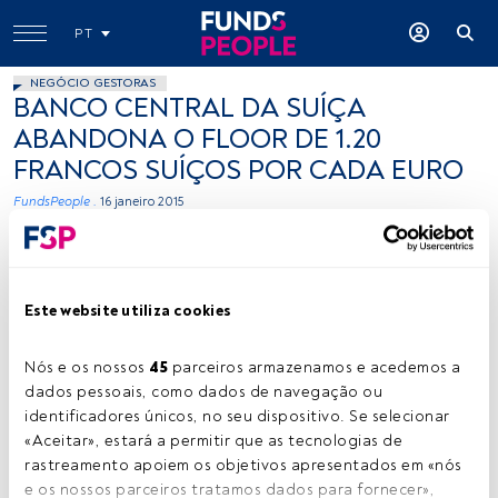
PT
NEGÓCIO GESTORAS
BANCO CENTRAL DA SUÍÇA
ABANDONA O FLOOR DE 1.20
FRANCOS SUÍÇOS POR CADA EURO
FundsPeople .
16 janeiro 2015
Tempo de leitura:
7 min.
Este website utiliza cookies
O
Banco Central da Suíça tomou, ontem, duas
medidas de sinais contrários.
Ao mesmo
Nós e os nossos 
45
 parceiros armazenamos e acedemos a 
tempo que
abandonava o seu objectivo de
dados pessoais, como dados de navegação ou 
manter a sua taxa de câmbio acima de 1,20 francos
identificadores únicos, no seu dispositivo. Se selecionar 
suíços por cada euro
, decidindo terminar com o floor
«Aceitar», estará a permitir que as tecnologias de 
que não permitia que o cross euro/franco suíço estivesse
rastreamento apoiem os objetivos apresentados em «nós 
abaixo da fasquia de 1.20, tomou também a medida de
e os nossos parceiros tratamos dados para fornecer», 